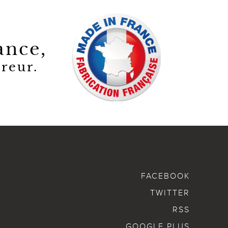
ance,
reur.
FACEBOOK
TWITTER
RSS
GOOGLE PLUS