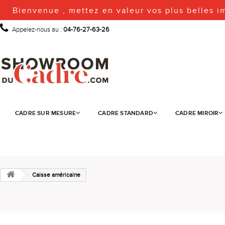
Bienvenue , mettez en valeur vos plus belles i
Appelez-nous au :
04-76-27-63-26
CADRE SUR MESURE
CADRE STANDARD
CADRE MIROIR
Caisse américaine