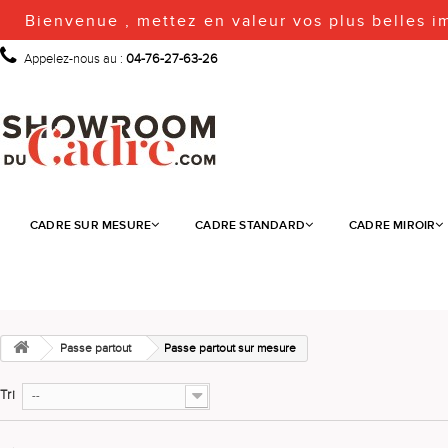
Bienvenue , mettez en valeur vos plus belles i
Appelez-nous au :
04-76-27-63-26
CADRE SUR MESURE
CADRE STANDARD
CADRE MIROIR
Passe partout
Passe partout sur mesure
Tri
--