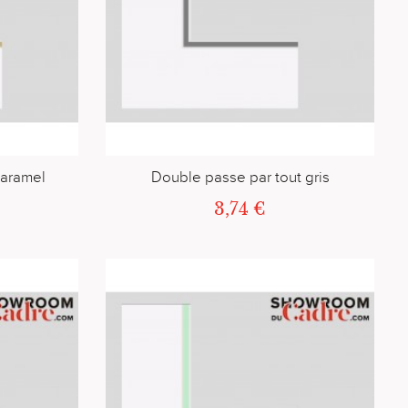
caramel
Double passe par tout gris
3,74 €