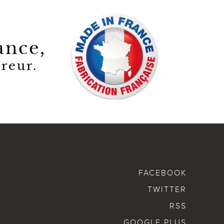
ance,
reur.
FACEBOOK
TWITTER
RSS
GOOGLE PLUS