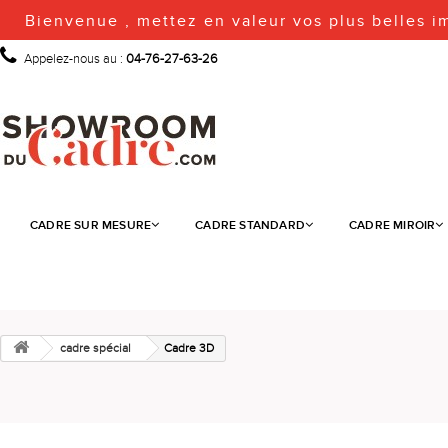
Bienvenue , mettez en valeur vos plus belles i
Appelez-nous au :
04-76-27-63-26
CADRE SUR MESURE
CADRE STANDARD
CADRE MIROIR
cadre spécial
Cadre 3D